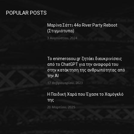
POPULAR POSTS
Μαρίνα Σάττι 44o River Party Reboot
(Στιγμιότυπα)
3 Αυγούστου, 2024
Το enimerosou.gr ζητάει διευκρινίσεις
από το ChatGPT για την αναφορά του
στην κατάκτηση της ανθρωπότητας από
την AI
17 Φεβρουαρίου, 2023
Η Παιδική Χαρά που Έχασε το Χαμόγελό
της
20 Μαρτίου, 2025