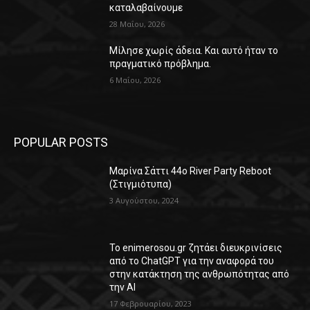
καταλαβαίνουμε
28 Μαΐου, 2026
Μίλησε χωρίς άδεια. Και αυτό ήταν το
πραγματικό πρόβλημα.
6 Μαΐου, 2026
POPULAR POSTS
Μαρίνα Σάττι 44o River Party Reboot
(Στιγμιότυπα)
3 Αυγούστου, 2024
Το enimerosou.gr ζητάει διευκρινίσεις
από το ChatGPT για την αναφορά του
στην κατάκτηση της ανθρωπότητας από
την AI
17 Φεβρουαρίου, 2023