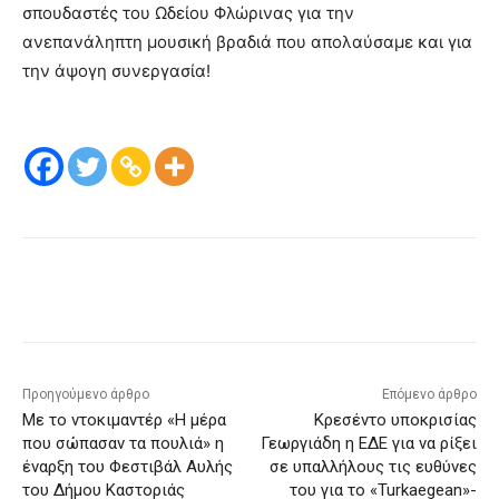
σπουδαστές του Ωδείου Φλώρινας για την
ανεπανάληπτη μουσική βραδιά που απολαύσαμε και για
την άψογη συνεργασία!
Προηγούμενο άρθρο
Επόμενο άρθρο
Με το ντοκιμαντέρ «Η μέρα
Κρεσέντο υποκρισίας
που σώπασαν τα πουλιά» η
Γεωργιάδη η ΕΔΕ για να ρίξει
έναρξη του Φεστιβάλ Αυλής
σε υπαλλήλους τις ευθύνες
του Δήμου Καστοριάς
του για το «Turkaegean»-