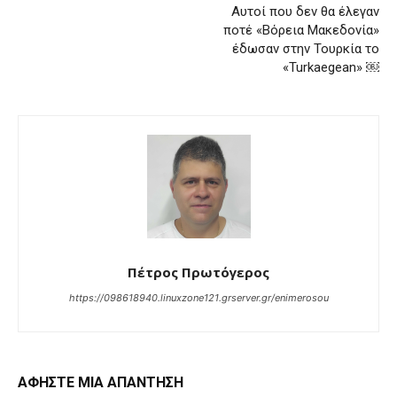
Αυτοί που δεν θα έλεγαν
ποτέ «Βόρεια Μακεδονία»
έδωσαν στην Τουρκία το
«Turkaegean» ￼
Πέτρος Πρωτόγερος
https://098618940.linuxzone121.grserver.gr/enimerosou
ΑΦΗΣΤΕ ΜΙΑ ΑΠΑΝΤΗΣΗ