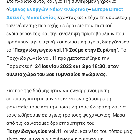
Στο πλαίσιο αυτό, και για 11η συνεχόμενη χρονιά
ο
Όμιλος Ενεργών Νέων Φλώρινας
–
Europe Direct
Δυτικής Μακεδονίας
έχοντας ως στόχο τη συμμετοχή
των νέων της περιοχής σε δράσεις πολιτιστικού
ενδιαφέροντος και την ανάληψη πρωτοβουλιών που
προάγουν την ψυχική και σωματική υγεία, διοργάνωσε
το
“Παιχνιδαγωγείο vol. 11: Ζούμε στην Ευρώπη”
. Το
Παιχνιδαγωγείο vol. 11 πραγματοποιήθηκε την
Παρασκευή,
24 Ιουνίου 2022 και ώρα 18:30, στον
αύλειο χώρο του 3ου Γυμνασίου Φλώρινας
.
Σκοπός της δράσης ήταν να ενθαρρύνουμε τη
δημιουργικότητα των νέων, να ενισχύσουμε τη
φαντασία τους και την ποιοτική τους έκφραση και να
τους ωθήσουμε σε υγιείς τρόπους ψυχαγωγίας. Μέσα
από τις καινοτόμες δραστηριότητες του
Παιχνιδαγωγείου vol. 11
, οι νέοι και νέες του τόπου μας
είχαν την ευκαιρία να έρθουν πιο κοντά με