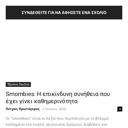
ΣΥΝΔΕΘΕΊΤΕ ΓΙΑ ΝΑ ΑΦΉΣΕΤΕ ΈΝΑ ΣΧΌΛΙΟ
Έξυπνα Παιδιά
Smombies: Η επικίνδυνη συνήθεια που
έχει γίνει καθημερινότητα
Πέτρος Πρωτόγερος
-
2 Ιουνίου, 2026
0
Οι “smombies” είναι οι πεζοί που περπατούν με το βλέμμα
κολλημένο στο κινητό, αγνοώντας δρόμους, διαβάσεις και