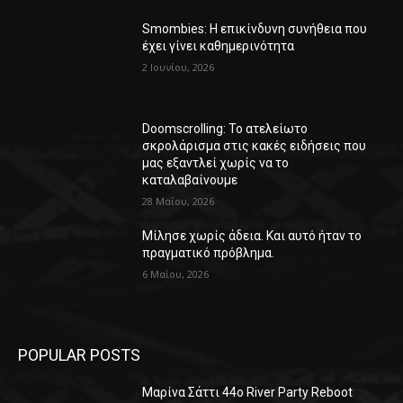
Smombies: Η επικίνδυνη συνήθεια που
έχει γίνει καθημερινότητα
2 Ιουνίου, 2026
Doomscrolling: Το ατελείωτο
σκρολάρισμα στις κακές ειδήσεις που
μας εξαντλεί χωρίς να το
καταλαβαίνουμε
28 Μαΐου, 2026
Μίλησε χωρίς άδεια. Και αυτό ήταν το
πραγματικό πρόβλημα.
6 Μαΐου, 2026
POPULAR POSTS
Μαρίνα Σάττι 44o River Party Reboot