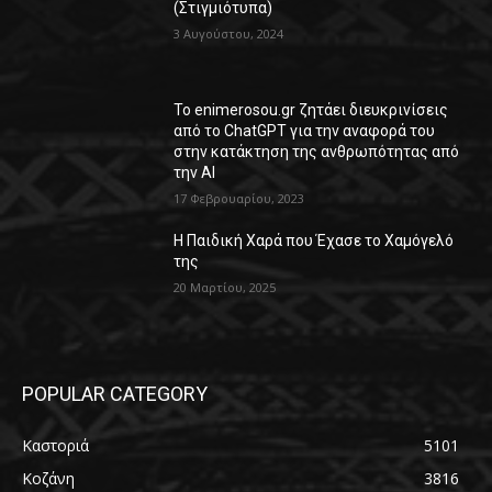
(Στιγμιότυπα)
3 Αυγούστου, 2024
Το enimerosou.gr ζητάει διευκρινίσεις
από το ChatGPT για την αναφορά του
στην κατάκτηση της ανθρωπότητας από
την AI
17 Φεβρουαρίου, 2023
Η Παιδική Χαρά που Έχασε το Χαμόγελό
της
20 Μαρτίου, 2025
POPULAR CATEGORY
Καστοριά
5101
Κοζάνη
3816