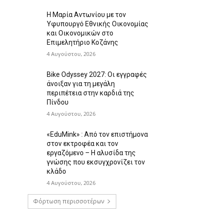
Η Μαρία Αντωνίου με τον
Υφυπουργό Εθνικής Οικονομίας
και Οικονομικών στο
Επιμελητήριο Κοζάνης
4 Αυγούστου, 2026
Bike Odyssey 2027: Οι εγγραφές
άνοιξαν για τη μεγάλη
περιπέτεια στην καρδιά της
Πίνδου
4 Αυγούστου, 2026
«EduMink» : Από τον επιστήμονα
στον εκτροφέα και τον
εργαζόμενο – Η αλυσίδα της
γνώσης που εκσυγχρονίζει τον
κλάδο
4 Αυγούστου, 2026
Φόρτωση περισσοτέρων