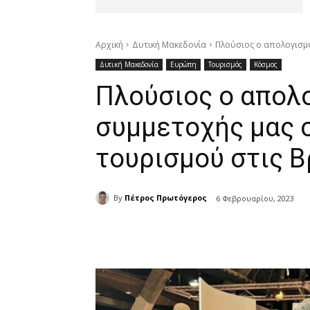
Αρχική
Δυτική Μακεδονία
Πλούσιος ο απολογισμό
Δυτική Μακεδονία
Ευρώπη
Τουρισμός
Κόσμος
Πλούσιος ο απολ
συμμετοχής μας 
τουρισμού στις Β
By
Πέτρος Πρωτόγερος
6 Φεβρουαρίου, 2023
μερίδιο