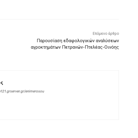
Επόμενο άρθρο
Παρουσίαση εδαφολογικών αναλύσεων
αγροκτημάτων Πετρανών-Πτελέας-Οινόης
ος
121.grserver.gr/enimerosou