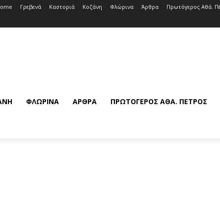
Home
Γρεβενά
Καστοριά
Κοζάνη
Φλώρινα
Άρθρα
Πρωτόγερος Αθά. Π
ΆΝΗ
ΦΛΏΡΙΝΑ
ΆΡΘΡΑ
ΠΡΩΤΌΓΕΡΟΣ ΑΘΆ. ΠΈΤΡΟΣ