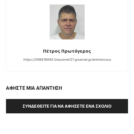
Πέτρος Πρωτόγερος
https://098618940.linuxzone121.grserver.gr/enimerosou
ΑΦΗΣΤΕ ΜΙΑ ΑΠΑΝΤΗΣΗ
ΣΥΝΔΕΘΕΊΤΕ ΓΙΑ ΝΑ ΑΦΉΣΕΤΕ ΈΝΑ ΣΧΌΛΙΟ