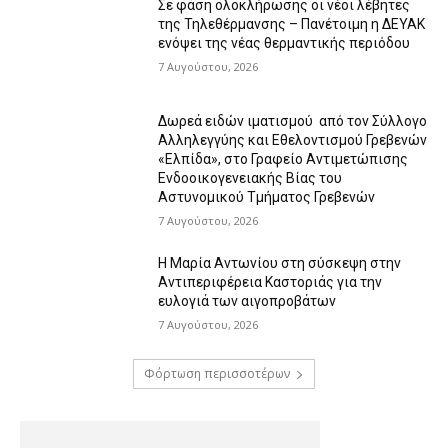
Σε φάση ολοκλήρωσης οι νέοι λέβητες
της Τηλεθέρμανσης – Πανέτοιμη η ΔΕΥΑΚ
ενόψει της νέας θερμαντικής περιόδου
7 Αυγούστου, 2026
Δωρεά ειδών ιματισμού από τον Σύλλογο
Αλληλεγγύης και Εθελοντισμού Γρεβενών
«Ελπίδα», στο Γραφείο Αντιμετώπισης
Ενδοοικογενειακής Βίας του
Αστυνομικού Τμήματος Γρεβενών
7 Αυγούστου, 2026
Η Μαρία Αντωνίου στη σύσκεψη στην
Αντιπεριφέρεια Καστοριάς για την
ευλογιά των αιγοπροβάτων
7 Αυγούστου, 2026
Φόρτωση περισσοτέρων