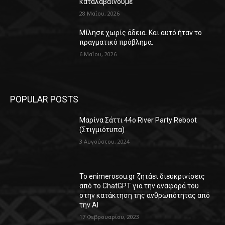
καταλαβαίνουμε
28 Μαΐου, 2026
Μίλησε χωρίς άδεια. Και αυτό ήταν το
πραγματικό πρόβλημα.
6 Μαΐου, 2026
POPULAR POSTS
Μαρίνα Σάττι 44o River Party Reboot
(Στιγμιότυπα)
3 Αυγούστου, 2024
Το enimerosou.gr ζητάει διευκρινίσεις
από το ChatGPT για την αναφορά του
στην κατάκτηση της ανθρωπότητας από
την AI
17 Φεβρουαρίου, 2023