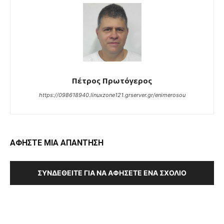
Πέτρος Πρωτόγερος
https://098618940.linuxzone121.grserver.gr/enimerosou
ΑΦΗΣΤΕ ΜΙΑ ΑΠΑΝΤΗΣΗ
ΣΥΝΔΕΘΕΊΤΕ ΓΙΑ ΝΑ ΑΦΉΣΕΤΕ ΈΝΑ ΣΧΌΛΙΟ