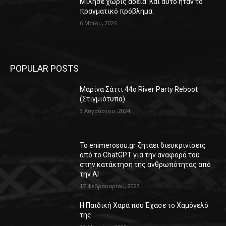
Μίλησε χωρίς άδεια. Και αυτό ήταν το
πραγματικό πρόβλημα.
6 Μαΐου, 2026
POPULAR POSTS
Μαρίνα Σάττι 44o River Party Reboot
(Στιγμιότυπα)
3 Αυγούστου, 2024
Το enimerosou.gr ζητάει διευκρινίσεις
από το ChatGPT για την αναφορά του
στην κατάκτηση της ανθρωπότητας από
την AI
17 Φεβρουαρίου, 2023
Η Παιδική Χαρά που Έχασε το Χαμόγελό
της