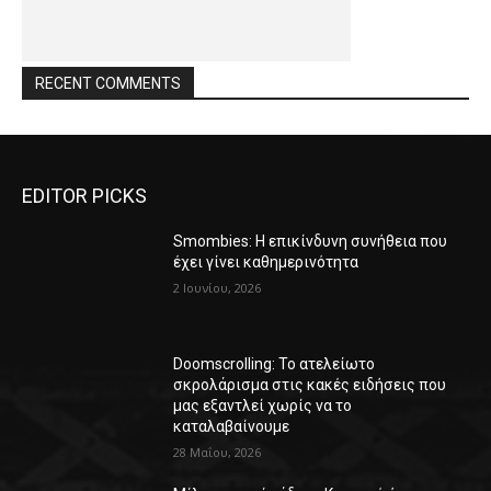
RECENT COMMENTS
EDITOR PICKS
Smombies: Η επικίνδυνη συνήθεια που
έχει γίνει καθημερινότητα
2 Ιουνίου, 2026
Doomscrolling: Το ατελείωτο
σκρολάρισμα στις κακές ειδήσεις που
μας εξαντλεί χωρίς να το
καταλαβαίνουμε
28 Μαΐου, 2026