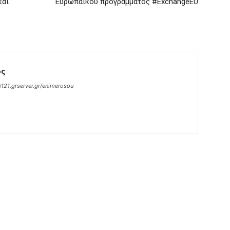
και
Ευρωπαϊκού προγράμματος #ExchangeEU
ος
121.grserver.gr/enimerosou