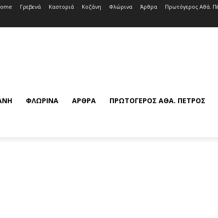
Home
Γρεβενά
Καστοριά
Κοζάνη
Φλώρινα
Άρθρα
Πρωτόγερος Αθά. Π
ΆΝΗ
ΦΛΏΡΙΝΑ
ΆΡΘΡΑ
ΠΡΩΤΌΓΕΡΟΣ ΑΘΆ. ΠΈΤΡΟΣ