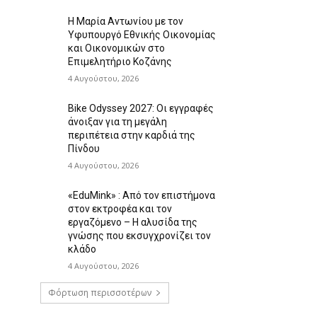
Η Μαρία Αντωνίου με τον
Υφυπουργό Εθνικής Οικονομίας
και Οικονομικών στο
Επιμελητήριο Κοζάνης
4 Αυγούστου, 2026
Bike Odyssey 2027: Οι εγγραφές
άνοιξαν για τη μεγάλη
περιπέτεια στην καρδιά της
Πίνδου
4 Αυγούστου, 2026
«EduMink» : Από τον επιστήμονα
στον εκτροφέα και τον
εργαζόμενο – Η αλυσίδα της
γνώσης που εκσυγχρονίζει τον
κλάδο
4 Αυγούστου, 2026
Φόρτωση περισσοτέρων