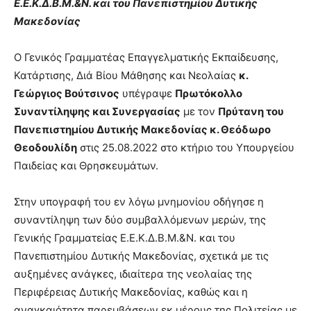
Ε.Ε.Κ.Δ.Β.Μ.&Ν. και του Πανεπιστημίου Δυτικής
Μακεδονίας
Ο Γενικός Γραμματέας Επαγγελματικής Εκπαίδευσης,
Κατάρτισης, Διά Βίου Μάθησης και Νεολαίας
κ.
Γεώργιος Βούτσινος
υπέγραψε
Πρωτόκολλο
Συναντίληψης και Συνεργασίας
με τον
Πρύτανη του
Πανεπιστημίου Δυτικής Μακεδονίας κ. Θεόδωρο
Θεοδουλίδη
στις 25.08.2022 στο κτήριο του Υπουργείου
Παιδείας και Θρησκευμάτων.
Στην υπογραφή του εν λόγω μνημονίου οδήγησε η
συναντίληψη των δύο συμβαλλόμενων μερών, της
Γενικής Γραμματείας Ε.Ε.Κ.Δ.Β.Μ.&Ν. και του
Πανεπιστημίου Δυτικής Μακεδονίας, σχετικά με τις
αυξημένες ανάγκες, ιδιαίτερα της νεολαίας της
Περιφέρειας Δυτικής Μακεδονίας, καθώς και η
αναγκαιότητα παρεμβάσεων εκ μέρους της Πολιτείας με