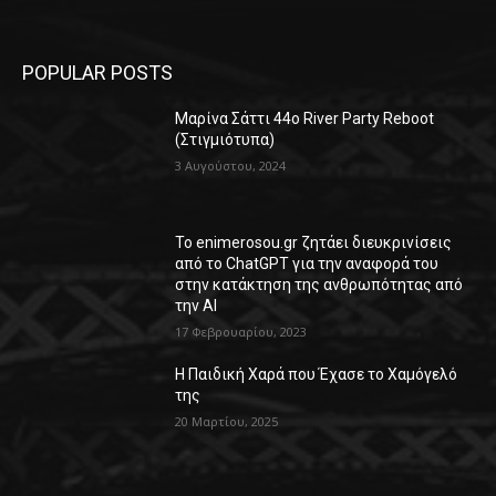
POPULAR POSTS
Μαρίνα Σάττι 44o River Party Reboot
(Στιγμιότυπα)
3 Αυγούστου, 2024
Το enimerosou.gr ζητάει διευκρινίσεις
από το ChatGPT για την αναφορά του
στην κατάκτηση της ανθρωπότητας από
την AI
17 Φεβρουαρίου, 2023
Η Παιδική Χαρά που Έχασε το Χαμόγελό
της
20 Μαρτίου, 2025