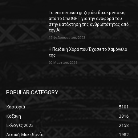
Το enimerosou.gr ζητάει διευκρινίσεις
από το ChatGPT για την αναφορά του
στην κατάκτηση της ανθρωπότητας από
την AI
17 Φεβρουαρίου, 2023
Η Παιδική Χαρά που Έχασε το Χαμόγελό
της
20 Μαρτίου, 2025
POPULAR CATEGORY
Καστοριά
5101
Κοζάνη
3816
Εκλογές 2023
2158
Δυτική Μακεδονία
1982