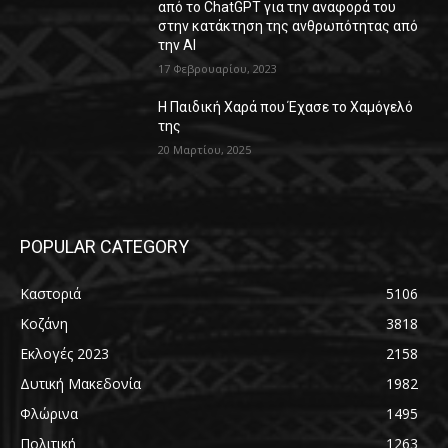
από το ChatGPT για την αναφορά του
στην κατάκτηση της ανθρωπότητας από
την AI
17 Φεβρουαρίου, 2023
Η Παιδική Χαρά που Έχασε το Χαμόγελό
της
20 Μαρτίου, 2025
POPULAR CATEGORY
Καστοριά
5106
Κοζάνη
3818
Εκλογές 2023
2158
Δυτική Μακεδονία
1982
Φλώρινα
1495
Πολιτική
1263