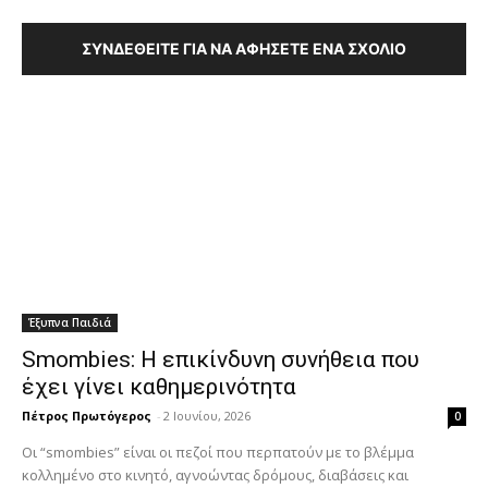
ΣΥΝΔΕΘΕΊΤΕ ΓΙΑ ΝΑ ΑΦΉΣΕΤΕ ΈΝΑ ΣΧΌΛΙΟ
Έξυπνα Παιδιά
Smombies: Η επικίνδυνη συνήθεια που
έχει γίνει καθημερινότητα
Πέτρος Πρωτόγερος
-
2 Ιουνίου, 2026
0
Οι “smombies” είναι οι πεζοί που περπατούν με το βλέμμα
κολλημένο στο κινητό, αγνοώντας δρόμους, διαβάσεις και