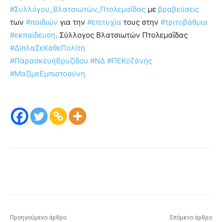
#Συλλόγου_Βλατσιωτών_Πτολεμαΐδας
με
βραβεύσεις
των
#παιδιών
για την
#επιτυχία
τους στην
#τριτοβάθμια
#εκπαίδευση
. Σύλλογος Βλατσιωτών Πτολεμαΐδας
#ΔίπλαΣεΚάθεΠολίτη
#ΠαρασκευήΒρυζίδου
#ΝΔ
#ΠΕΚοζάνης
#ΜαζίμεΕμπιστοσύνη
Προηγούμενο άρθρο
Επόμενο άρθρο