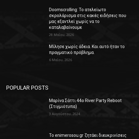
Doomscrolling: Το ατελείωτο
σκρολάρισμα στις κακές ειδήσεις που
μας εξαντλεί χωρίς να το
καταλαβαίνουμε
28 Μαΐου, 2026
Μίλησε χωρίς άδεια. Και αυτό ήταν το
πραγματικό πρόβλημα.
6 Μαΐου, 2026
POPULAR POSTS
Μαρίνα Σάττι 44o River Party Reboot
(Στιγμιότυπα)
3 Αυγούστου, 2024
Το enimerosou.gr ζητάει διευκρινίσεις