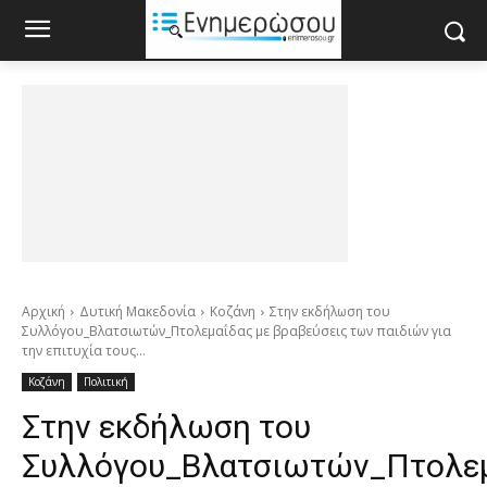
Αρχική
Δυτική Μακεδονία
Κοζάνη
Στην εκδήλωση του
Συλλόγου_Βλατσιωτών_Πτολεμαΐδας με βραβεύσεις των παιδιών για
την επιτυχία τους...
Κοζάνη
Πολιτική
Στην εκδήλωση του
Συλλόγου_Βλατσιωτών_Πτολε