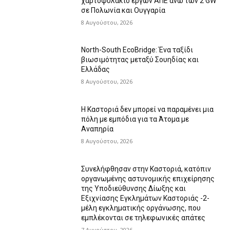
χαρτοφυλάκιο έργων ΑΠΕ άνω των 2 GW
σε Πολωνία και Ουγγαρία
8 Αυγούστου, 2026
North-South EcoBridge: Ένα ταξίδι
βιωσιμότητας μεταξύ Σουηδίας και
Ελλάδας
8 Αυγούστου, 2026
Η Καστοριά δεν μπορεί να παραμένει μια
πόλη με εμπόδια για τα Άτομα με
Αναπηρία
8 Αυγούστου, 2026
Συνελήφθησαν στην Καστοριά, κατόπιν
οργανωμένης αστυνομικής επιχείρησης
της Υποδιεύθυνσης Δίωξης και
Εξιχνίασης Εγκλημάτων Καστοριάς -2-
μέλη εγκληματικής οργάνωσης, που
εμπλέκονται σε τηλεφωνικές απάτες
7 Αυγούστου, 2026