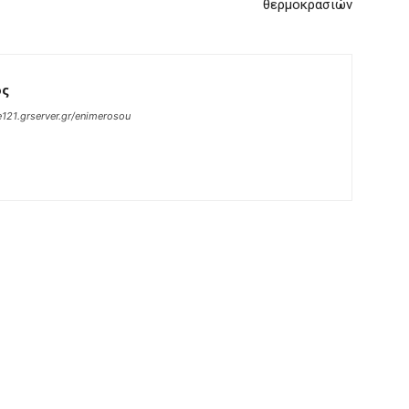
θερμοκρασιών
ος
121.grserver.gr/enimerosou