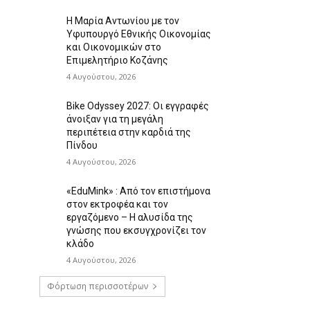
Η Μαρία Αντωνίου με τον
Υφυπουργό Εθνικής Οικονομίας
και Οικονομικών στο
Επιμελητήριο Κοζάνης
4 Αυγούστου, 2026
Bike Odyssey 2027: Οι εγγραφές
άνοιξαν για τη μεγάλη
περιπέτεια στην καρδιά της
Πίνδου
4 Αυγούστου, 2026
«EduMink» : Από τον επιστήμονα
στον εκτροφέα και τον
εργαζόμενο – Η αλυσίδα της
γνώσης που εκσυγχρονίζει τον
κλάδο
4 Αυγούστου, 2026
Φόρτωση περισσοτέρων