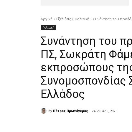
Αρχική
Εξελίξεις
Πολιτική
Συνάντηση του προέδρ
Πολιτική
Συνάντηση του π
ΠΣ, Σωκράτη Φάμ
εκπροσώπους της
Συνομοσπονδίας 
Ελλάδος
By
Πέτρος Πρωτόγερος
24 Ιουλίου, 2025
μερίδιο