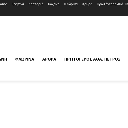
Home
Γρεβενά
Καστοριά
Κοζάνη
Φλώρινα
Άρθρα
Πρωτόγερος Αθά. Π
ΆΝΗ
ΦΛΏΡΙΝΑ
ΆΡΘΡΑ
ΠΡΩΤΌΓΕΡΟΣ ΑΘΆ. ΠΈΤΡΟΣ