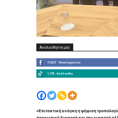
Ακολουθήστε μας
17,827
Υποστηρικτές
1,770
Ακόλουθοι
«Επιτακτική ανάγκη η ψήφιση τροπολογία
προσωπική διαφορά και την εισφορά αλλ