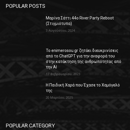
POPULAR POSTS
Μαρίνα Σάττι 44o River Party Reboot
(Στιγμιότυπα)
3 Αυγούστου, 2024
Το enimerosou.gr ζητάει διευκρινίσεις
από το ChatGPT για την αναφορά του
στην κατάκτηση της ανθρωπότητας από
την AI
17 Φεβρουαρίου, 2023
Η Παιδική Χαρά που Έχασε το Χαμόγελό
της
20 Μαρτίου, 2025
POPULAR CATEGORY