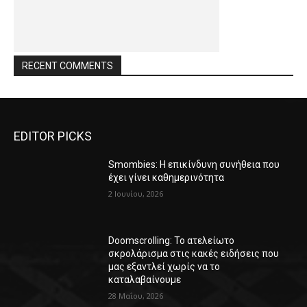
RECENT COMMENTS
EDITOR PICKS
Smombies: Η επικίνδυνη συνήθεια που
έχει γίνει καθημερινότητα
2 Ιουνίου, 2026
Doomscrolling: Το ατελείωτο
σκρολάρισμα στις κακές ειδήσεις που
μας εξαντλεί χωρίς να το
καταλαβαίνουμε
28 Μαΐου, 2026