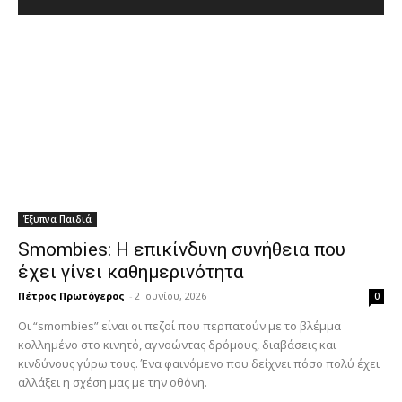
Έξυπνα Παιδιά
Smombies: Η επικίνδυνη συνήθεια που
έχει γίνει καθημερινότητα
Πέτρος Πρωτόγερος
-
2 Ιουνίου, 2026
0
Οι “smombies” είναι οι πεζοί που περπατούν με το βλέμμα
κολλημένο στο κινητό, αγνοώντας δρόμους, διαβάσεις και
κινδύνους γύρω τους. Ένα φαινόμενο που δείχνει πόσο πολύ έχει
αλλάξει η σχέση μας με την οθόνη.