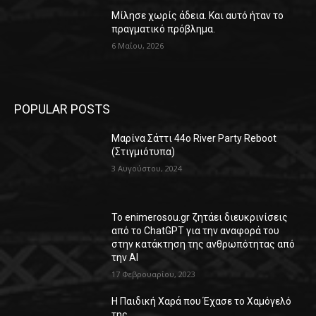
Μίλησε χωρίς άδεια. Και αυτό ήταν το
πραγματικό πρόβλημα.
6 Μαΐου, 2026
POPULAR POSTS
Μαρίνα Σάττι 44o River Party Reboot
(Στιγμιότυπα)
3 Αυγούστου, 2024
Το enimerosou.gr ζητάει διευκρινίσεις
από το ChatGPT για την αναφορά του
στην κατάκτηση της ανθρωπότητας από
την AI
17 Φεβρουαρίου, 2023
Η Παιδική Χαρά που Έχασε το Χαμόγελό
της