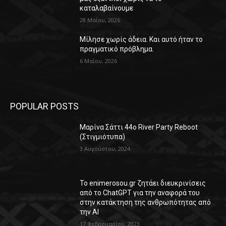
καταλαβαίνουμε
28 Μαΐου, 2026
Μίλησε χωρίς άδεια. Και αυτό ήταν το
πραγματικό πρόβλημα.
6 Μαΐου, 2026
POPULAR POSTS
Μαρίνα Σάττι 44o River Party Reboot
(Στιγμιότυπα)
3 Αυγούστου, 2024
Το enimerosou.gr ζητάει διευκρινίσεις
από το ChatGPT για την αναφορά του
στην κατάκτηση της ανθρωπότητας από
την AI
17 Φεβρουαρίου, 2023