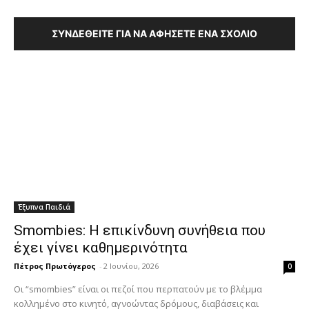
ΣΥΝΔΕΘΕΊΤΕ ΓΙΑ ΝΑ ΑΦΉΣΕΤΕ ΈΝΑ ΣΧΌΛΙΟ
Έξυπνα Παιδιά
Smombies: Η επικίνδυνη συνήθεια που
έχει γίνει καθημερινότητα
Πέτρος Πρωτόγερος
-
2 Ιουνίου, 2026
0
Οι “smombies” είναι οι πεζοί που περπατούν με το βλέμμα
κολλημένο στο κινητό, αγνοώντας δρόμους, διαβάσεις και