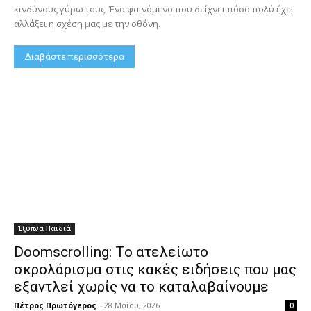
κινδύνους γύρω τους. Ένα φαινόμενο που δείχνει πόσο πολύ έχει
αλλάξει η σχέση μας με την οθόνη.
Διαβάστε περισσότερα
Έξυπνα Παιδιά
Doomscrolling: Το ατελείωτο
σκρολάρισμα στις κακές ειδήσεις που μας
εξαντλεί χωρίς να το καταλαβαίνουμε
Πέτρος Πρωτόγερος
-
28 Μαΐου, 2026
0