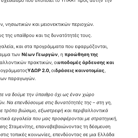
 σχεδιασμό που υλοποιεί το ΥΠΑΑΤ προς αυτήν την
νών, νησιωτικών και μειονεκτικών περιοχών.
 της υπαίθρου και τις δυνατότητές τους.
γαλεία, και στα προγράμματα που εφαρμόζονται,
ραμμα των
Νέων Γεωργών
, η
προώθηση της
βαλλοντικών πρακτικών, οι
υποδομές άρδευσης και
ρογράμματος
ΥΔΩΡ 2.0
,
οι
δράσεις καινοτομίας
,
 των παραγωγών.
ε να δούμε την ύπαιθρο όχι ως έναν χώρο
. Να επενδύσουμε στις δυνατότητές της – στη γη,
 με τρόπο βιώσιμο, εξωστρεφή και περιβαλλοντικά
τικά εργαλεία που μας προσφέρονται με στρατηγική,
ύσης Σταμενίτης, επαναβεβαιώνοντας τη δέσμευση
 στις τοπικές κοινωνίες, επενδύοντας σε μια Ελλάδα