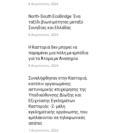
8 Αυγούστου, 2026
North-South EcoBridge: Ένα
ταξίδι βιωσιμότητας μεταξύ
Σουηδίας και Ελλάδας
8 Αυγούστου, 2026
Η Καστοριά δεν μπορεί να
παραμένει μια πόλη με εμπόδια
για τα Άτομα με Αναπηρία
8 Αυγούστου, 2026
Συνελήφθησαν στην Καστοριά,
κατόπιν οργανωμένης
αστυνομικής επιχείρησης της
Υποδιεύθυνσης Δίωξης και
Εξιχνίασης Εγκλημάτων
Καστοριάς -2- μέλη
εγκληματικής οργάνωσης, που
εμπλέκονται σε τηλεφωνικές
απάτες
7 Αυγούστου, 2026