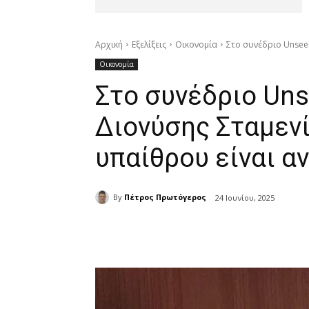
Αρχική
Εξελίξεις
Οικονομία
Στο συνέδριο Unsee
Οικονομία
Στο συνέδριο Un
Διονύσης Σταμενί
υπαίθρου είναι α
By
Πέτρος Πρωτόγερος
24 Ιουνίου, 2025
μερίδιο