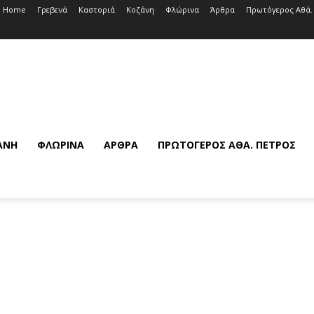
Home
Γρεβενά
Καστοριά
Κοζάνη
Φλώρινα
Άρθρα
Πρωτόγερος Αθά.
ΆΝΗ
ΦΛΏΡΙΝΑ
ΆΡΘΡΑ
ΠΡΩΤΌΓΕΡΟΣ ΑΘΆ. ΠΈΤΡΟΣ