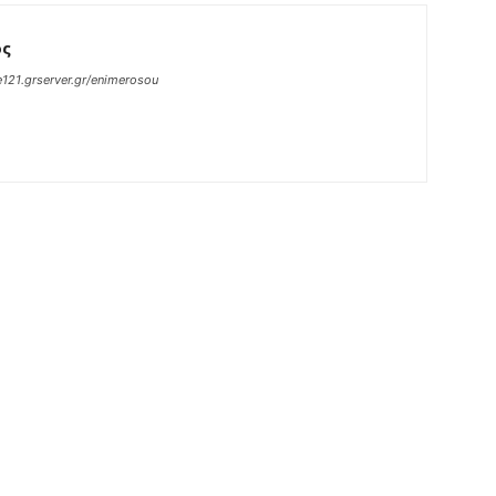
ος
121.grserver.gr/enimerosou