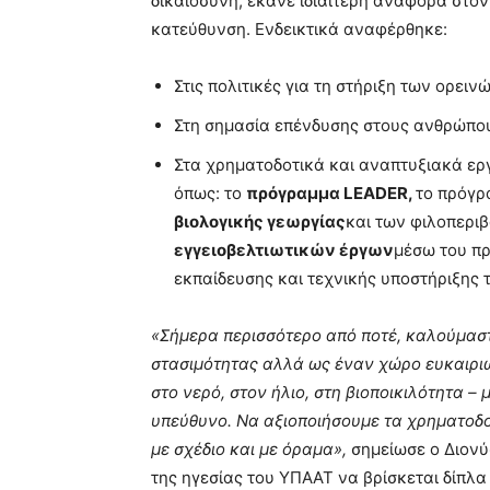
δικαιοσύνη, έκανε ιδιαίτερη αναφορά στον
κατεύθυνση. Ενδεικτικά αναφέρθηκε:
Στις πολιτικές για τη στήριξη των ορει
Στη σημασία επένδυσης στους ανθρώπους
Στα χρηματοδοτικά και αναπτυξιακά ερ
όπως: το
πρόγραμμα LEADER
,
το πρόγ
βιολογικής γεωργίας
και των φιλοπερι
εγγειοβελτιωτικών έργων
μέσω του π
εκπαίδευσης και τεχνικής υποστήριξης
«Σήμερα περισσότερο από ποτέ, καλούμαστ
στασιμότητας αλλά ως έναν χώρο ευκαιριών
στο νερό, στον ήλιο, στη βιοποικιλότητα –
υπεύθυνο. Να αξιοποιήσουμε τα χρηματοδο
με σχέδιο και με όραμα»,
σημείωσε ο Διον
της ηγεσίας του ΥΠΑΑΤ να βρίσκεται δίπλα