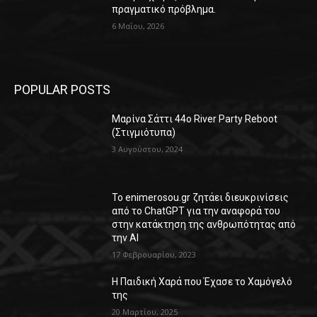
πραγματικό πρόβλημα.
6 Μαΐου, 2026
POPULAR POSTS
Μαρίνα Σάττι 44o River Party Reboot
(Στιγμιότυπα)
3 Αυγούστου, 2024
Το enimerosou.gr ζητάει διευκρινίσεις
από το ChatGPT για την αναφορά του
στην κατάκτηση της ανθρωπότητας από
την AI
17 Φεβρουαρίου, 2023
Η Παιδική Χαρά που Έχασε το Χαμόγελό
της
20 Μαρτίου, 2025