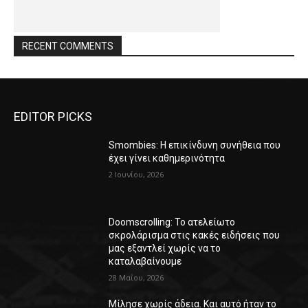
RECENT COMMENTS
EDITOR PICKS
Smombies: Η επικίνδυνη συνήθεια που
έχει γίνει καθημερινότητα
2 Ιουνίου, 2026
Doomscrolling: Το ατελείωτο
σκρολάρισμα στις κακές ειδήσεις που
μας εξαντλεί χωρίς να το
καταλαβαίνουμε
28 Μαΐου, 2026
Μίλησε χωρίς άδεια. Και αυτό ήταν το