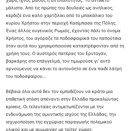
χωρίς ίχνος μίσους ή αντιπαλότητας. Το αντίθετο
μάλιστα. Από τις πρώτες του δουλειές ως ανήλικος,
κέρδιζε ένα καλό χαρτζιλίκι από το μπακάλικο του
κυρίου Χρήστου στην περιοχή Κασίμπασα της Πόλης.
Ένας άλλος ευγενικός Ρωμιός, έχοντας πάλι το όνομα
Χρήστος, του αγόραζε τα ποδοσφαιρικά του παπούτσια
όταν αυτά που χρησιμοποιούσε καταστρέφονταν από τη
χρήση τους. Ο αυστηρός πατέρας του Ερντογάν,
βαρκάρης στο επάγγελμά, τον τιμωρούσε γι’ αυτό
αρνούμενος να κάνει το αυτονόητο σε ένα παιδί λάτρη
του ποδοσφαίρου…
Βέβαια όλα αυτά δεν τον εμποδίζουν να κράτα μια
επιθετική στάση απέναντι στην Ελλάδα προκαλώντας
κρίσεις. Οι τελευταίες αντιμετωπίζονται με την
ενδυνάμωση της αμυντικής ισχύος της Ελλάδας, την
ισχυροποίηση της εγχώριας παραγωγής πολεμικού
υλικού και με συμμαχίες με τρίτες χώρες.