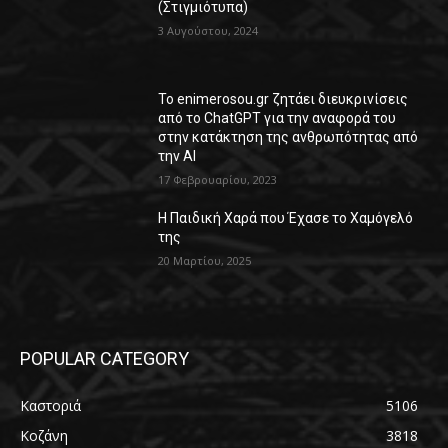
(Στιγμιότυπα)
3 Αυγούστου, 2024
Το enimerosou.gr ζητάει διευκρινίσεις
από το ChatGPT για την αναφορά του
στην κατάκτηση της ανθρωπότητας από
την AI
17 Φεβρουαρίου, 2023
Η Παιδική Χαρά που Έχασε το Χαμόγελό
της
20 Μαρτίου, 2025
POPULAR CATEGORY
Καστοριά
5106
Κοζάνη
3818