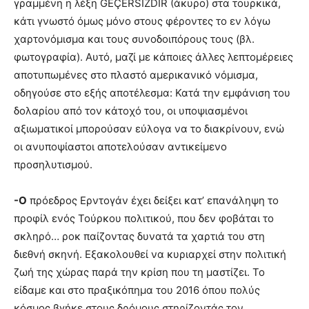
γραμμένη η λέξη GEÇERSIZDIR (άκυρο) στα τουρκικά,
κάτι γνωστό όμως μόνο στους φέροντες το εν λόγω
χαρτονόμισμα και τους συνοδοιπόρους τους (βλ.
φωτογραφία). Αυτό, μαζί με κάποιες άλλες λεπτομέρειες
αποτυπωμένες στο πλαστό αμερικανικό νόμισμα,
οδηγούσε στο εξής αποτέλεσμα: Κατά την εμφάνιση του
δολαρίου από τον κάτοχό του, οι υποψιασμένοι
αξιωματικοί μπορούσαν εύλογα να το διακρίνουν, ενώ
οι ανυποψίαστοι αποτελούσαν αντικείμενο
προσηλυτισμού.
-Ο
πρόεδρος Ερντογάν έχει δείξει κατ’ επανάληψη το
προφίλ ενός Τούρκου πολιτικού, που δεν φοβάται το
σκληρό… ροκ παίζοντας δυνατά τα χαρτιά του στη
διεθνή σκηνή. Eξακολουθεί να κυριαρχεί στην πολιτική
ζωή της χώρας παρά την κρίση που τη μαστίζει. Το
είδαμε και στο πραξικόπημα του 2016 όπου πολύς
κόσμος βγήκε στους δρόμους στηρίζοντάς τον.