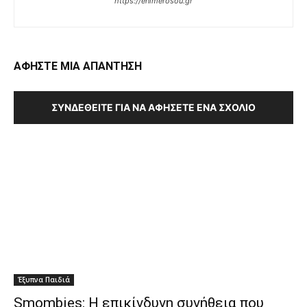
https://enimerosou.gr
ΑΦΗΣΤΕ ΜΙΑ ΑΠΑΝΤΗΣΗ
ΣΥΝΔΕΘΕΊΤΕ ΓΙΑ ΝΑ ΑΦΉΣΕΤΕ ΈΝΑ ΣΧΌΛΙΟ
Έξυπνα Παιδιά
Smombies: Η επικίνδυνη συνήθεια που