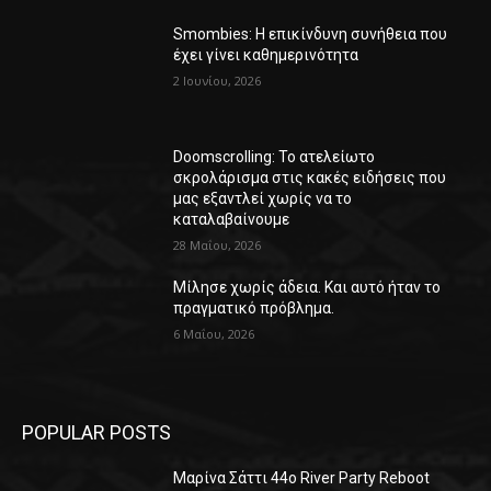
Smombies: Η επικίνδυνη συνήθεια που
έχει γίνει καθημερινότητα
2 Ιουνίου, 2026
Doomscrolling: Το ατελείωτο
σκρολάρισμα στις κακές ειδήσεις που
μας εξαντλεί χωρίς να το
καταλαβαίνουμε
28 Μαΐου, 2026
Μίλησε χωρίς άδεια. Και αυτό ήταν το
πραγματικό πρόβλημα.
6 Μαΐου, 2026
POPULAR POSTS
Μαρίνα Σάττι 44o River Party Reboot