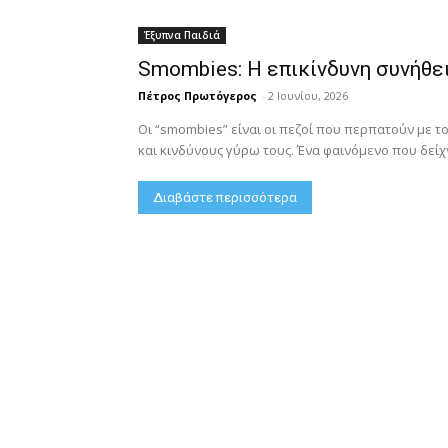
Έξυπνα Παιδιά
Smombies: Η επικίνδυνη συνήθει
Πέτρος Πρωτόγερος
-
2 Ιουνίου, 2026
Οι “smombies” είναι οι πεζοί που περπατούν με τ
και κινδύνους γύρω τους. Ένα φαινόμενο που δείχν
Διαβάστε περισσότερα