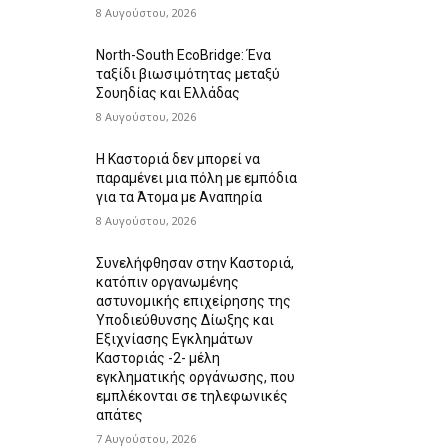
8 Αυγούστου, 2026
North-South EcoBridge: Ένα
ταξίδι βιωσιμότητας μεταξύ
Σουηδίας και Ελλάδας
8 Αυγούστου, 2026
Η Καστοριά δεν μπορεί να
παραμένει μια πόλη με εμπόδια
για τα Άτομα με Αναπηρία
8 Αυγούστου, 2026
Συνελήφθησαν στην Καστοριά,
κατόπιν οργανωμένης
αστυνομικής επιχείρησης της
Υποδιεύθυνσης Δίωξης και
Εξιχνίασης Εγκλημάτων
Καστοριάς -2- μέλη
εγκληματικής οργάνωσης, που
εμπλέκονται σε τηλεφωνικές
απάτες
7 Αυγούστου, 2026