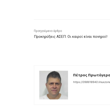
μερίδιο
Προηγούμενο άρθρο
Προκηρύξεις ΑΣΕΠ. Οι καιροί είναι πονηροί!
Πέτρος Πρωτόγερ
https://098618940.linuxzone