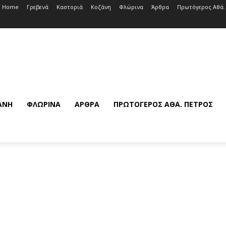
Home
Γρεβενά
Καστοριά
Κοζάνη
Φλώρινα
Άρθρα
Πρωτόγερος Αθά.
ΆΝΗ
ΦΛΏΡΙΝΑ
ΆΡΘΡΑ
ΠΡΩΤΌΓΕΡΟΣ ΑΘΆ. ΠΈΤΡΟΣ